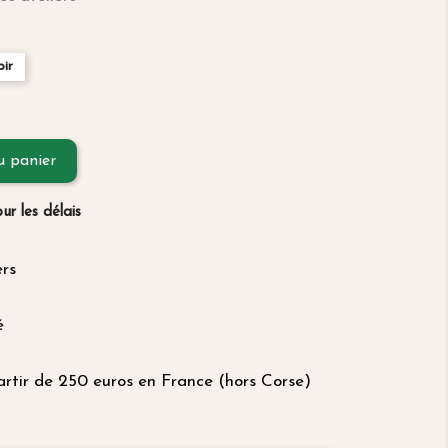
oir
u panier
r les délais
ers
é
artir de 250 euros en France (hors Corse)