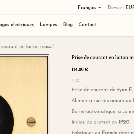

Français
Devise :
EU
ages électriques
Lampes
Blog
Contact
e courant en laiton massif
Prise de courant en laiton m
114,00 €
TTC
Prise de courant de
type E
,
Alimentation maximum de
Borne automatique, à conne
Indice de protection
IP20
Fabriquer en
France
dans no