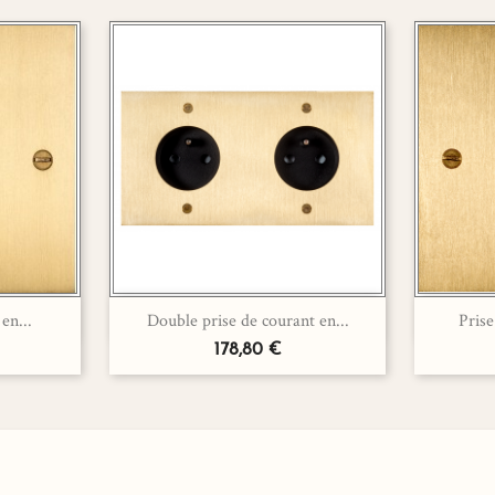

en...
Double prise de courant en...
Prise
de
Aperçu rapide
178,80 €