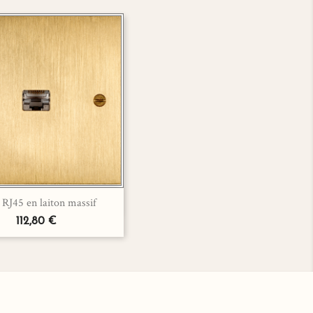

 RJ45 en laiton massif
Aperçu rapide
112,80 €