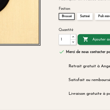
Finition:
Brossé
Satiné
Poli mir
Quantité

Ajouter a

Merci de nous contacter pou
Retrait gratuit à Ang
Satisfait ou rembours
Livraison gratuite à p