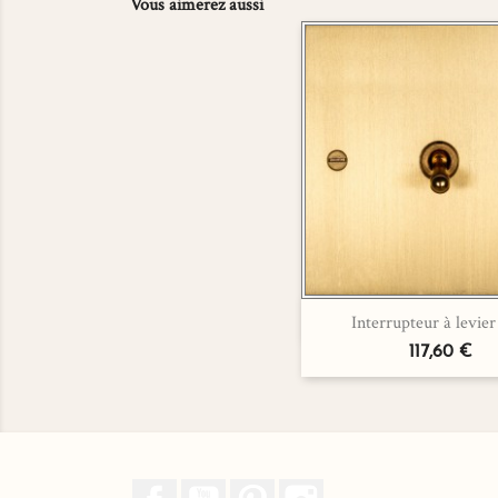
Vous aimerez aussi

Interrupteur à levier 
Aperçu rapi
117,60 €
Facebook
YouTube
Pinterest
Instagram