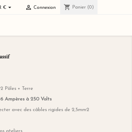
shopping_cart


Panier
(0)
R €
Connexion
assif
 2 Pôles + Terre
16 Ampères à 250 Volts
cter avec des câbles rigides de 2,5mm2
s ateliers