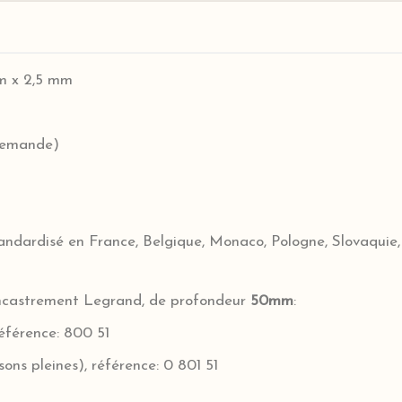
m x 2,5 mm
 demande)
andardisé en France, Belgique, Monaco, Pologne, Slovaquie, 
'encastrement Legrand, de profondeur
50mm
:
référence: 800 51
ons pleines), référence: 0 801 51